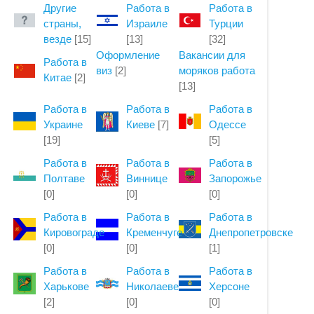
Другие
Работа в
Работа в
страны,
Израиле
Турции
везде
[15]
[13]
[32]
Оформление
Вакансии для
Работа в
виз
[2]
моряков работа
Китае
[2]
[13]
Работа в
Работа в
Работа в
Украине
Киеве
[7]
Одессе
[19]
[5]
Работа в
Работа в
Работа в
Полтаве
Виннице
Запорожье
[0]
[0]
[0]
Работа в
Работа в
Работа в
Кировограде
Кременчуге
Днепропетровске
[0]
[0]
[1]
Работа в
Работа в
Работа в
Харькове
Николаеве
Херсоне
[2]
[0]
[0]