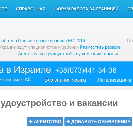
ОПЕ
СПРАВОЧНАЯ
ФОРУМ РАБОТА ЗА ГРАНИЦЕЙ
С
работу в Польше новые правила ЕС 2016
По
 Украине ждут специалистов и рабочих
Разместить резюме
.
Агентства по трудоустройству компании отзывы
удоустройство и вакансии
✚ АГЕНТСТВО
✚ ДОБАВИТЬ ОБЪЯВЛЕНИЕ