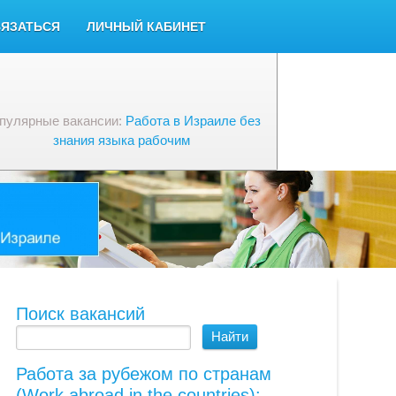
ВЯЗАТЬСЯ
ЛИЧНЫЙ КАБИНЕТ
пулярные вакансии:
Работа в Израиле без
знания языка рабочим
Поиск вакансий
Работа за рубежом по странам
(Work abroad in the countries):