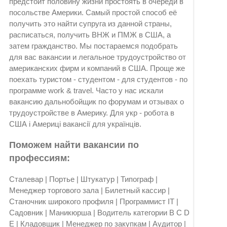
предстоит половину жизни простоять в очереди в
посольстве Америки. Самый простой способ её
получить это найти супруга из данной страны,
расписаться, получить ВНЖ и ПМЖ в США, а
затем гражданство. Мы постараемся подобрать
для вас вакансии и легальное трудоустройство от
американских фирм и компаний в США. Проще же
поехать туристом - студентом - для студентов - по
программе work & travel. Часто у нас искали
вакансию дальнобойщик по форумам и отзывах о
трудоустройстве в Америку. Для укр - робота в
США і Америці вакансії для українців.
Поможем найти вакансии по
профессиям:
Сталевар | Портье | Штукатур | Типограф |
Менеджер торгового зала | Билетный кассир |
Станочник широкого профиля | Программист IT |
Садовник | Маникюрша | Водитель категории B C D
E | Кладовщик | Менеджер по закупкам | Аудитор |