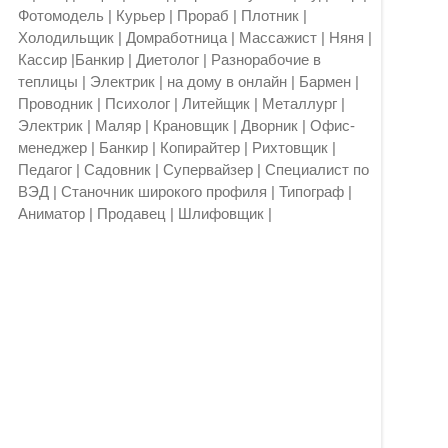
Фотомодель | Курьер | Прораб | Плотник |
Холодильщик | Домработница | Массажист | Няня |
Кассир |Банкир | Диетолог | Разнорабочие в
теплицы | Электрик | на дому в онлайн | Бармен |
Проводник | Психолог | Литейщик | Металлург |
Электрик | Маляр | Крановщик | Дворник | Офис-
менеджер | Банкир | Копирайтер | Рихтовщик |
Педагог | Садовник | Супервайзер | Специалист по
ВЭД | Станочник широкого профиля | Типограф |
Аниматор | Продавец | Шлифовщик |